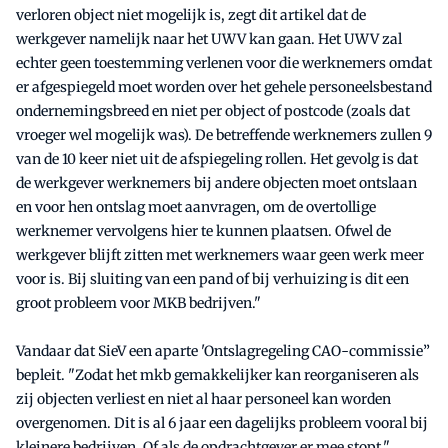
verloren object niet mogelijk is, zegt dit artikel dat de
werkgever namelijk naar het UWV kan gaan. Het UWV zal
echter geen toestemming verlenen voor die werknemers omdat
er afgespiegeld moet worden over het gehele personeelsbestand
ondernemingsbreed en niet per object of postcode (zoals dat
vroeger wel mogelijk was). De betreffende werknemers zullen 9
van de 10 keer niet uit de afspiegeling rollen. Het gevolg is dat
de werkgever werknemers bij andere objecten moet ontslaan
en voor hen ontslag moet aanvragen, om de overtollige
werknemer vervolgens hier te kunnen plaatsen. Ofwel de
werkgever blijft zitten met werknemers waar geen werk meer
voor is. Bij sluiting van een pand of bij verhuizing is dit een
groot probleem voor MKB bedrijven."
Vandaar dat SieV een aparte 'Ontslagregeling CAO-commissie”
bepleit. "Zodat het mkb gemakkelijker kan reorganiseren als
zij objecten verliest en niet al haar personeel kan worden
overgenomen. Dit is al 6 jaar een dagelijks probleem vooral bij
kleinere bedrijven. Of als de opdrachtgever er mee stopt."