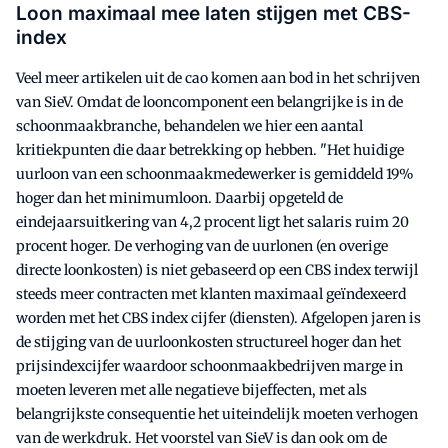
Loon maximaal mee laten stijgen met CBS-
index
Veel meer artikelen uit de cao komen aan bod in het schrijven
van SieV. Omdat de looncomponent een belangrijke is in de
schoonmaakbranche, behandelen we hier een aantal
kritiekpunten die daar betrekking op hebben. "Het huidige
uurloon van een schoonmaakmedewerker is gemiddeld 19%
hoger dan het minimumloon. Daarbij opgeteld de
eindejaarsuitkering van 4,2 procent ligt het salaris ruim 20
procent hoger. De verhoging van de uurlonen (en overige
directe loonkosten) is niet gebaseerd op een CBS index terwijl
steeds meer contracten met klanten maximaal geïndexeerd
worden met het CBS index cijfer (diensten). Afgelopen jaren is
de stijging van de uurloonkosten structureel hoger dan het
prijsindexcijfer waardoor schoonmaakbedrijven marge in
moeten leveren met alle negatieve bijeffecten, met als
belangrijkste consequentie het uiteindelijk moeten verhogen
van de werkdruk. Het voorstel van SieV is dan ook om de