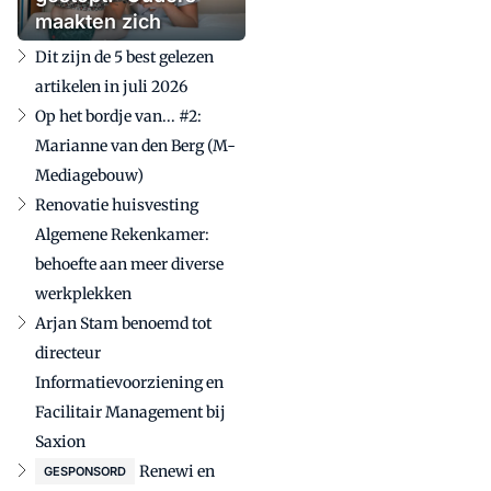
maakten zich
zorgen'
Dit zijn de 5 best gelezen
artikelen in juli 2026
Op het bordje van... #2:
Marianne van den Berg (M-
Mediagebouw)
Renovatie huisvesting
Algemene Rekenkamer:
behoefte aan meer diverse
werkplekken
Arjan Stam benoemd tot
directeur
Informatievoorziening en
Facilitair Management bij
Saxion
Renewi en
GESPONSORD