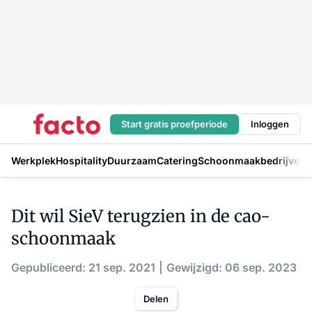
Start gratis proefperiode
Inloggen
Werkplek
Hospitality
Duurzaam
Catering
Schoonmaakbedrijven
H
Dit wil SieV terugzien in de cao-
schoonmaak
Gepubliceerd: 21 sep. 2021
Gewijzigd: 06 sep. 2023
Delen