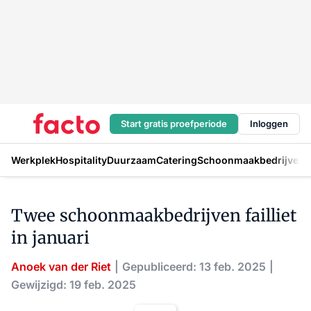
Start gratis proefperiode
Inloggen
Werkplek
Hospitality
Duurzaam
Catering
Schoonmaakbedrijven
H
Twee schoonmaakbedrijven failliet
in januari
Anoek van der Riet
Gepubliceerd: 13 feb. 2025
Gewijzigd: 19 feb. 2025