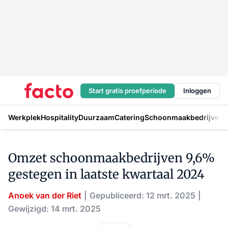
Start gratis proefperiode
Inloggen
Werkplek
Hospitality
Duurzaam
Catering
Schoonmaakbedrijven
H
Omzet schoonmaakbedrijven 9,6%
gestegen in laatste kwartaal 2024
Anoek van der Riet
Gepubliceerd: 12 mrt. 2025
Gewijzigd: 14 mrt. 2025