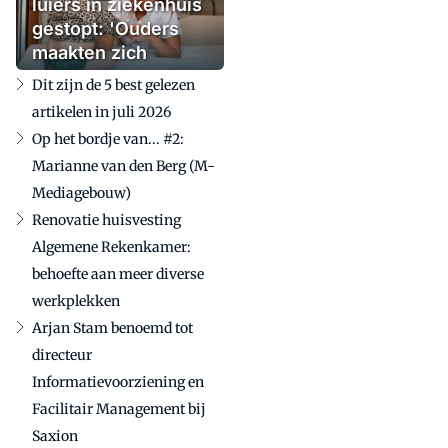
luiers in ziekenhuis
gestopt: 'Ouders
maakten zich
zorgen'
Dit zijn de 5 best gelezen
artikelen in juli 2026
Op het bordje van... #2:
Marianne van den Berg (M-
Mediagebouw)
Renovatie huisvesting
Algemene Rekenkamer:
behoefte aan meer diverse
werkplekken
Arjan Stam benoemd tot
directeur
Informatievoorziening en
Facilitair Management bij
Saxion