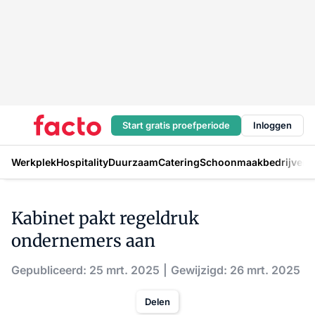
Start gratis proefperiode
Inloggen
Werkplek
Hospitality
Duurzaam
Catering
Schoonmaakbedrijven
H
Kabinet pakt regeldruk
ondernemers aan
Gepubliceerd: 25 mrt. 2025
Gewijzigd: 26 mrt. 2025
Delen