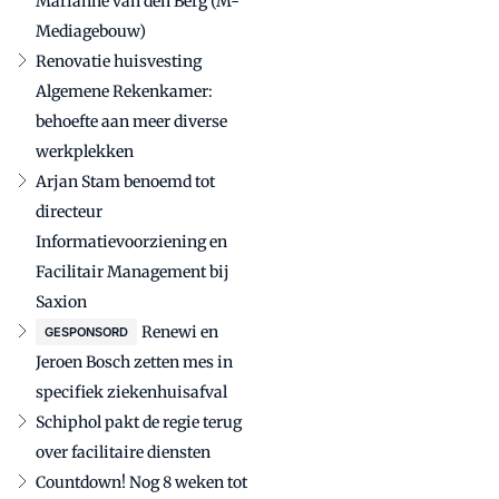
Marianne van den Berg (M-
Mediagebouw)
Renovatie huisvesting
Algemene Rekenkamer:
behoefte aan meer diverse
werkplekken
Arjan Stam benoemd tot
directeur
Informatievoorziening en
Facilitair Management bij
Saxion
Renewi en
GESPONSORD
Jeroen Bosch zetten mes in
specifiek ziekenhuisafval
Schiphol pakt de regie terug
over facilitaire diensten
Countdown! Nog 8 weken tot