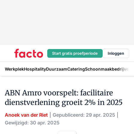
Start gratis proefperiode
Inloggen
Werkplek
Hospitality
Duurzaam
Catering
Schoonmaakbedrijven
H
ABN Amro voorspelt: facilitaire
dienstverlening groeit 2% in 2025
Anoek van der Riet
Gepubliceerd: 29 apr. 2025
Gewijzigd: 30 apr. 2025