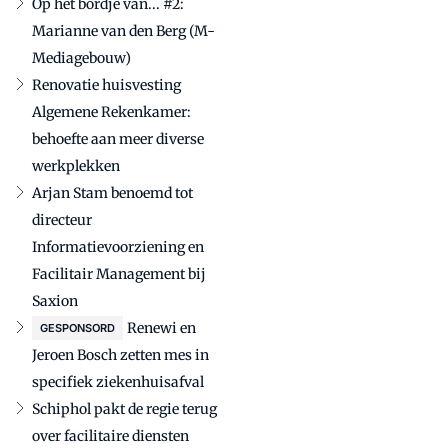
Op het bordje van... #2:
Marianne van den Berg (M-
Mediagebouw)
Renovatie huisvesting
Algemene Rekenkamer:
behoefte aan meer diverse
werkplekken
Arjan Stam benoemd tot
directeur
Informatievoorziening en
Facilitair Management bij
Saxion
Renewi en
GESPONSORD
Jeroen Bosch zetten mes in
specifiek ziekenhuisafval
Schiphol pakt de regie terug
over facilitaire diensten