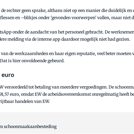
s de rechter geen sprake, althans niet op een manier die duidelijk e
flessen en –blikjes onder 'gevonden voorwerpen' vallen, maar niet da
tsApp onder de aandacht van het personeel gebracht. De werknemer 
rdere melding via de interne app daardoor mogelijk niet had gezien.
rd van de werkzaamheden en haar eigen reputatie, veel beter moete
 Dat is hier onvoldoende gebeurd.
 euro
EW veroordeeld tot betaling van meerdere vergoedingen. De schoonmak
991,57 euro, omdat EW de arbeidsovereenkomst onregelmatig heeft beë
wijtbaar handelen van EW.
e om schoonmaakaanbesteding