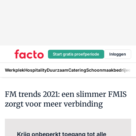
Start gratis proefperiode
Inloggen
Werkplek
Hospitality
Duurzaam
Catering
Schoonmaakbedrijven
H
FM trends 2021: een slimmer FMIS
zorgt voor meer verbinding
Log in
om dit artikel te lezen.
Krijg onbeperkt toegang tot alle