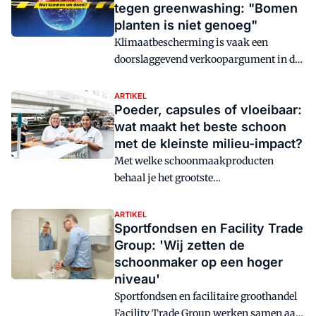
tegen greenwashing: "Bomen
planten is niet genoeg"
Klimaatbescherming is vaak een
doorslaggevend verkoopargument in de
professionele schoonmaaksector.
Jammer genoeg worden termen als
ARTIKEL
Poeder, capsules of vloeibaar:
'klimaatneutraal' en 'CO2-negatief'
wat maakt het beste schoon
gretig gebruikt terwijl de voordelen voor
met de kleinste milieu-impact?
het klimaat meer dan twijfelachtig zijn.
Werner & Mertz neemt een duidelijk
Met welke schoonmaakproducten
standpunt in tegen greenwashing.
behaal je het grootste
schoonmaakrendement met de kleinste
milieu-impact, gekeken naar de hele
ARTIKEL
Sportfondsen en Facility Trade
levenscyclus van een product? Zijn dat
Group: 'Wij zetten de
producten in poedervorm of capsules,
schoonmaker op een hoger
zoals we die terugzien bij andere
niveau'
leveranciers? Of toch de nog veel
gebruikte vloeibare middelen? Deze
Sportfondsen en facilitaire groothandel
vragen spoken niet alleen door ons
Facility Trade Group werken samen aan