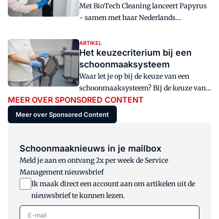
opdrachtgevers dat ook."
Met BioTech Cleaning lanceert Papyrus
- samen met haar Nederlands
zusterbedrijf Avodesch - een lijn met
microbiologische
ARTIKEL
Het keuzecriterium bij een
schoonmaakproducten. "De BioTech
schoonmaaksysteem
Cleaning producten sluiten volledig aan
bij onze duurzaamheidsvisie en
Waar let je op bij de keuze van een
ambities. Vooral voor bedrijven die voor
schoonmaaksysteem? Bij de keuze van
MEER OVER SPONSORED CONTENT
ISO 14001-certificering gaan, kan dit een
het systeem en de bijbehorende
troef zijn", aldus Isabelle De Smedt,
materialen is uiteindelijk het
Meer over Sponsored Content
business development manager Benelux
totaalplaatje van ergonomie,
Papyrus.
duurzaamheid en kosten het
belangrijkste keuzecriterium.
Schoonmaaknieuws in je mailbox
Meld je aan en ontvang 2x per week de Service
Management nieuwsbrief
Ik maak direct een account aan om artikelen uit de
nieuwsbrief te kunnen lezen.
E-mail