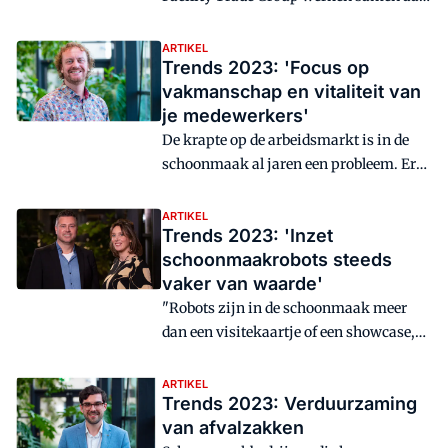
hoofd, ook onze klanten zijn
de vitaliteit van de 20 miljoen bezoekers
nieuwsgierig naar de beste duurzame
van de 300 sport-, recreatie- en
ARTIKEL
Trends 2023: 'Focus op
methode.
welzijnslocaties én aan de vitaliteit van
vakmanschap en vitaliteit van
de (schoonmaak)medewerkers.
je medewerkers'
De krapte op de arbeidsmarkt is in de
schoonmaak al jaren een probleem. Er
staan zo'n dertienduizend vacatures
open, terwijl er zestien procent minder
ARTIKEL
Trends 2023: 'Inzet
schoonmaakmedewerkers aan het werk
schoonmaakrobots steeds
zijn dan in voorgaande jaren. Volgens
vaker van waarde'
Albert Vegter, Business Consultant bij
Alpheios, ligt de sleutel voor dit
"Robots zijn in de schoonmaak meer
probleem in het vakmanschap en de
dan een visitekaartje of een showcase,
vitaliteit van de schoonmaker. "Laten
zij leveren direct een toegevoegde
we goed zorgen voor die talenten die
waarde op de werkvloer." Dat stellen
ARTIKEL
Trends 2023: Verduurzaming
zoveel voor ons doen."
Charlotte Morijn, Manager Performance
van afvalzakken
Center, en Geoffrey Nouws,