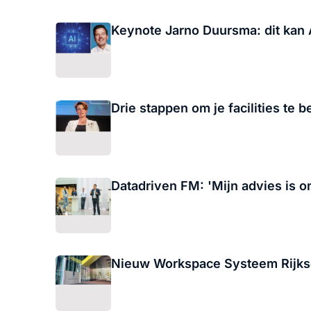
Keynote Jarno Duursma: dit kan
Drie stappen om je facilities te
Datadriven FM: 'Mijn advies is o
Nieuw Workspace Systeem Rijkso