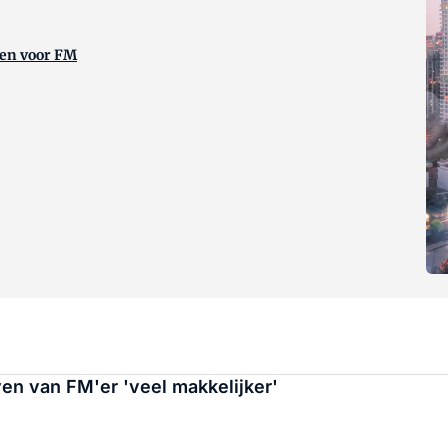
gen voor FM
n van FM'er 'veel makkelijker'