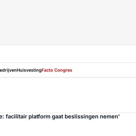
drijven
Huisvesting
Facto Congres
e: facilitair platform gaat beslissingen nemen'