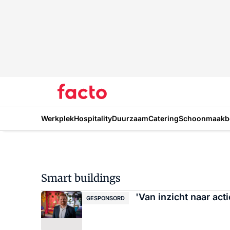
Werkplek
Hospitality
Duurzaam
Catering
Schoonmaakbe
Smart buildings
'Van inzicht naar acti
GESPONSORD