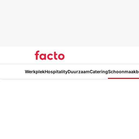
Werkplek
Hospitality
Duurzaam
Catering
Schoonmaakbe