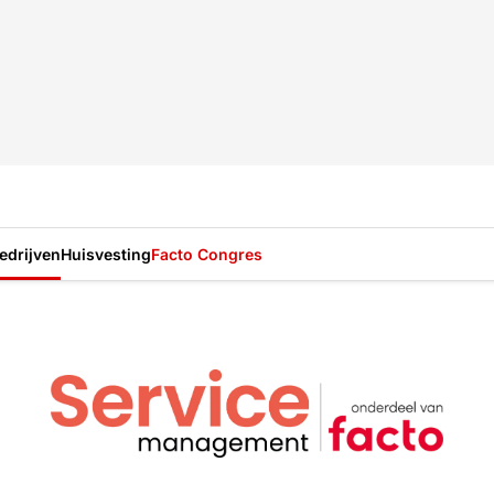
drijven
Huisvesting
Facto Congres