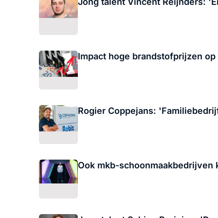
Jong talent Vincent Reijnders: 
Impact hoge brandstofprijzen op
Rogier Coppejans: 'Familiebedrij
Ook mkb-schoonmaakbedrijven ku