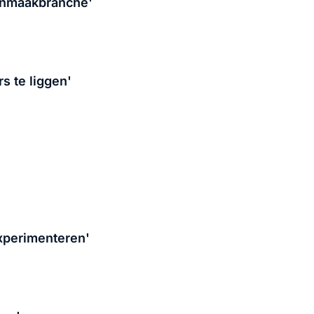
oonmaakbranche'
s te liggen'
xperimenteren'