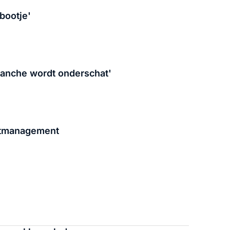
bootje'
ranche wordt onderschat'
actmanagement