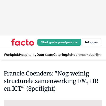
Start gratis proefperiode
Inloggen
Werkplek
Hospitality
Duurzaam
Catering
Schoonmaakbedrijven
H
Francie Coenders: "Nog weinig
structurele samenwerking FM, HR
en ICT" (Spotlight)
Log in
om dit artikel te lezen.