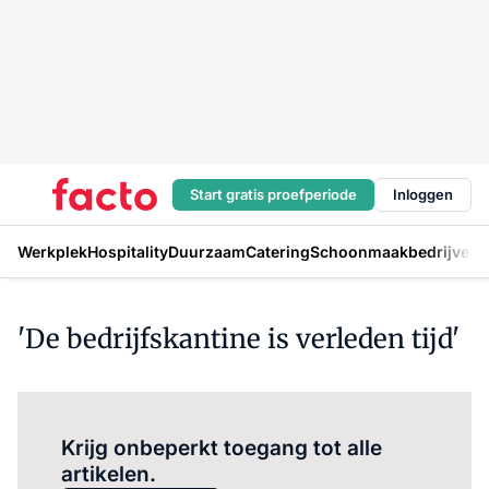
Start gratis proefperiode
Inloggen
Werkplek
Hospitality
Duurzaam
Catering
Schoonmaakbedrijven
H
'De bedrijfskantine is verleden tijd'
Log in
om dit artikel te lezen.
Krijg onbeperkt toegang tot alle
artikelen.