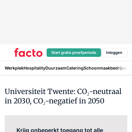
Start gratis proefperiode
Inloggen
Werkplek
Hospitality
Duurzaam
Catering
Schoonmaakbedrijven
H
Universiteit Twente: CO₂-neutraal
in 2030, CO₂-negatief in 2050
Log in
om dit artikel te lezen.
Krijg onbeperkt toegang tot alle