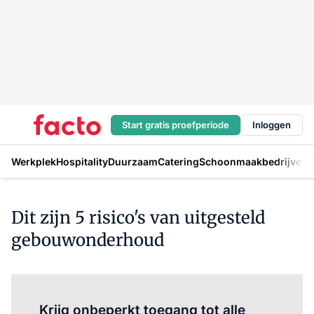
Start gratis proefperiode
Inloggen
Werkplek
Hospitality
Duurzaam
Catering
Schoonmaakbedrijven
H
Dit zijn 5 risico's van uitgesteld
gebouwonderhoud
Log in
om dit artikel te lezen.
Krijg onbeperkt toegang tot alle