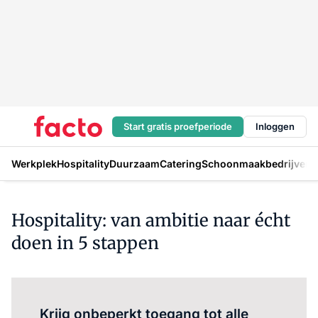
Start gratis proefperiode
Inloggen
Werkplek
Hospitality
Duurzaam
Catering
Schoonmaakbedrijven
H
Hospitality: van ambitie naar écht
doen in 5 stappen
Log in
om dit artikel te lezen.
Krijg onbeperkt toegang tot alle