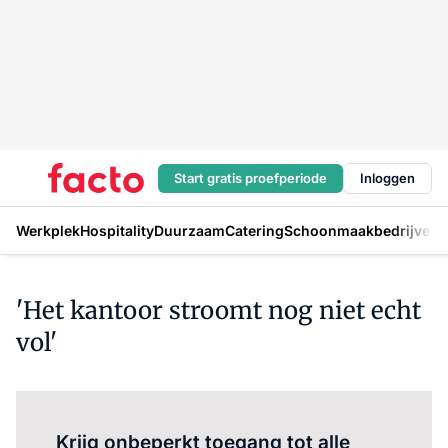
Start gratis proefperiode
Inloggen
Werkplek
Hospitality
Duurzaam
Catering
Schoonmaakbedrijven
H
'Het kantoor stroomt nog niet echt
vol'
Log in
om dit artikel te lezen.
Krijg onbeperkt toegang tot alle