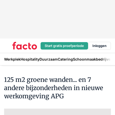
Start gratis proefperiode
Inloggen
Werkplek
Hospitality
Duurzaam
Catering
Schoonmaakbedrijven
H
125 m2 groene wanden... en 7
andere bijzonderheden in nieuwe
werkomgeving APG
Log in
om dit artikel te lezen.