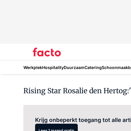
Werkplek
Hospitality
Duurzaam
Catering
Schoonmaakbe
Rising Star Rosalie den Hertog:'
Krijg onbeperkt toegang tot alle art
Lees 1 maand gratis