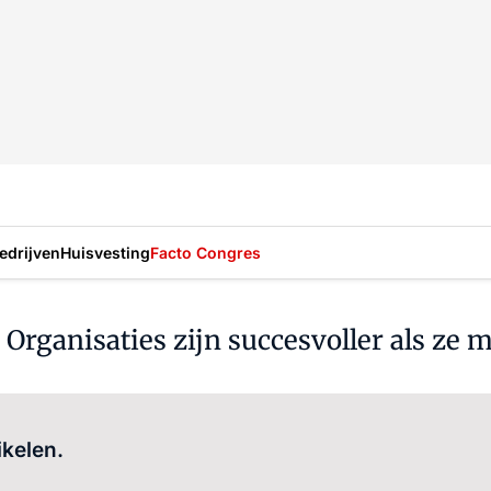
drijven
Huisvesting
Facto Congres
 Organisaties zijn succesvoller als ze 
Log in
om dit artikel te lezen.
ikelen.