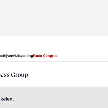
drijven
Huisvesting
Facto Congres
ass Group
Log in
om dit artikel te lezen.
ikelen.