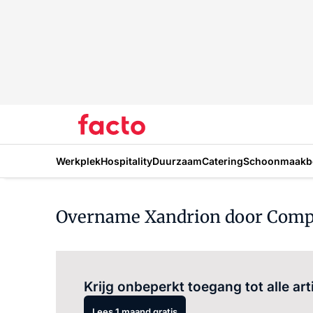
Werkplek
Hospitality
Duurzaam
Catering
Schoonmaakbe
Overname Xandrion door Comp
Krijg onbeperkt toegang tot alle art
Lees 1 maand gratis