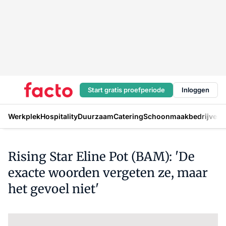
Start gratis proefperiode
Inloggen
Werkplek
Hospitality
Duurzaam
Catering
Schoonmaakbedrijven
H
Rising Star Eline Pot (BAM): 'De
exacte woorden vergeten ze, maar
het gevoel niet'
Log in
om dit artikel te lezen.