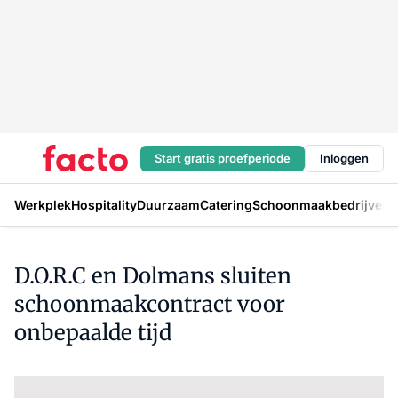
Start gratis proefperiode
Inloggen
Werkplek
Hospitality
Duurzaam
Catering
Schoonmaakbedrijven
H
D.O.R.C en Dolmans sluiten
schoonmaakcontract voor
onbepaalde tijd
Log in
om dit artikel te lezen.