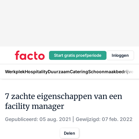
Start gratis proefperiode
Inloggen
Werkplek
Hospitality
Duurzaam
Catering
Schoonmaakbedrijven
H
7 zachte eigenschappen van een
facility manager
Gepubliceerd: 05 aug. 2021
Gewijzigd: 07 feb. 2022
Delen