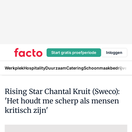
Start gratis proefperiode
Inloggen
Werkplek
Hospitality
Duurzaam
Catering
Schoonmaakbedrijven
H
Rising Star Chantal Kruit (Sweco):
'Het houdt me scherp als mensen
kritisch zijn'
Log in
om dit artikel te lezen.