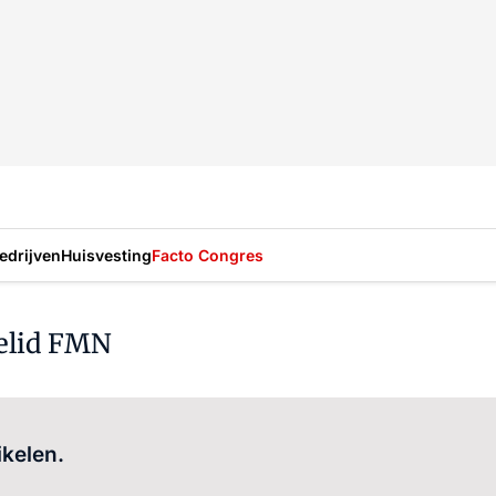
drijven
Huisvesting
Facto Congres
elid FMN
Log in
om dit artikel te lezen.
ikelen.