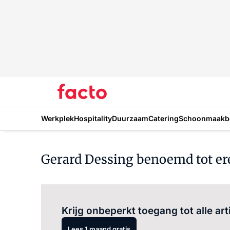
Werkplek
Hospitality
Duurzaam
Catering
Schoonmaakbe
Gerard Dessing benoemd tot er
Krijg onbeperkt toegang tot alle art
Lees 1 maand gratis