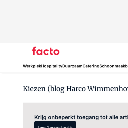
Werkplek
Hospitality
Duurzaam
Catering
Schoonmaakbe
Kiezen (blog Harco Wimmenho
Krijg onbeperkt toegang tot alle art
Lees 1 maand gratis