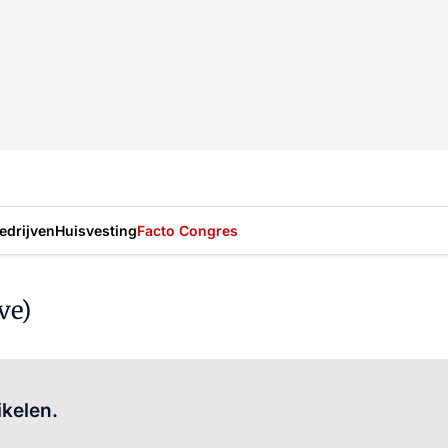
drijven
Huisvesting
Facto Congres
ve)
Log in
om dit artikel te lezen.
ikelen.