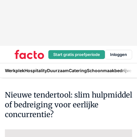
Start gratis proefperiode
Inloggen
Werkplek
Hospitality
Duurzaam
Catering
Schoonmaakbedrijven
H
Nieuwe tendertool: slim hulpmiddel
of bedreiging voor eerlijke
concurrentie?
Log in
om dit artikel te lezen.