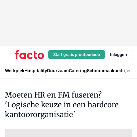
Start gratis proefperiode
Inloggen
Werkplek
Hospitality
Duurzaam
Catering
Schoonmaakbedrijven
H
Moeten HR en FM fuseren?
'Logische keuze in een hardcore
kantoororganisatie'
Log in
om dit artikel te lezen.