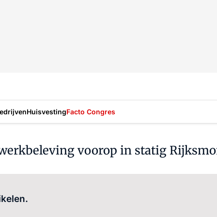
drijven
Huisvesting
Facto Congres
 werkbeleving voorop in statig Rijks
Log in
om dit artikel te lezen.
ikelen.