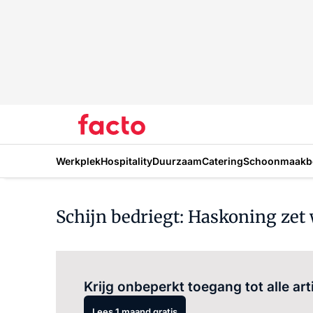
Werkplek
Hospitality
Duurzaam
Catering
Schoonmaakbe
Schijn bedriegt: Haskoning zet
Krijg onbeperkt toegang tot alle art
Lees 1 maand gratis