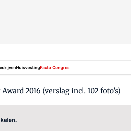
drijven
Huisvesting
Facto Congres
ard 2016 (verslag incl. 102 foto's)
Log in
om dit artikel te lezen.
ikelen.