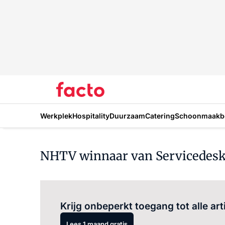
Werkplek
Hospitality
Duurzaam
Catering
Schoonmaakbe
NHTV winnaar van Servicedesk Aw
Krijg onbeperkt toegang tot alle art
Lees 1 maand gratis