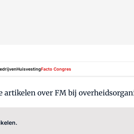
drijven
Huisvesting
Facto Congres
 artikelen over FM bij overheidsorgani
Log in
om dit artikel te lezen.
ikelen.