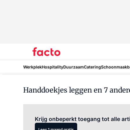
Werkplek
Hospitality
Duurzaam
Catering
Schoonmaakbe
Handdoekjes leggen en 7 andere
Krijg onbeperkt toegang tot alle art
Lees 1 maand gratis