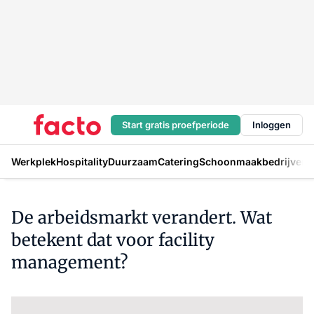
Start gratis proefperiode
Inloggen
Werkplek
Hospitality
Duurzaam
Catering
Schoonmaakbedrijven
H
De arbeidsmarkt verandert. Wat
betekent dat voor facility
management?
Log in
om dit artikel te lezen.