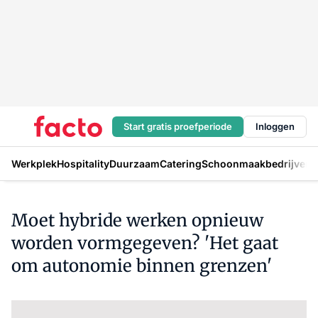
Start gratis proefperiode
Inloggen
Werkplek
Hospitality
Duurzaam
Catering
Schoonmaakbedrijven
H
Moet hybride werken opnieuw
worden vormgegeven? 'Het gaat
om autonomie binnen grenzen'
Log in
om dit artikel te lezen.