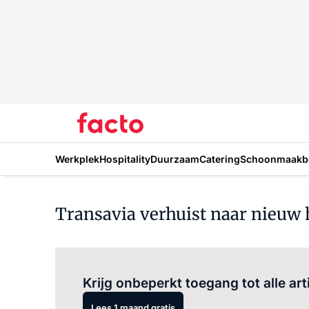
Werkplek
Hospitality
Duurzaam
Catering
Schoonmaakbe
Transavia verhuist naar nieuw
Krijg onbeperkt toegang tot alle art
Lees 1 maand gratis