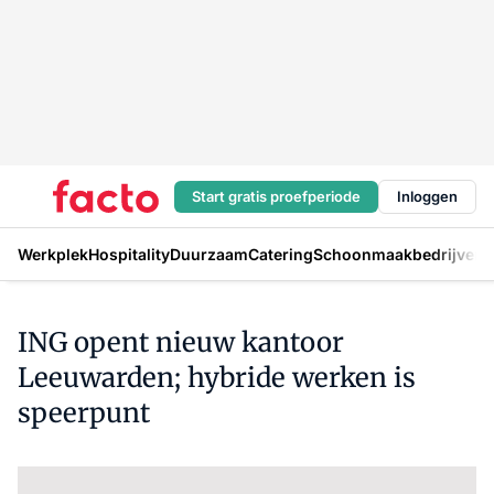
Start gratis proefperiode
Inloggen
Werkplek
Hospitality
Duurzaam
Catering
Schoonmaakbedrijven
H
ING opent nieuw kantoor
Leeuwarden; hybride werken is
speerpunt
Log in
om dit artikel te lezen.