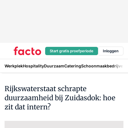
Start gratis proefperiode
Inloggen
Werkplek
Hospitality
Duurzaam
Catering
Schoonmaakbedrijven
H
Rijkswaterstaat schrapte
duurzaamheid bij Zuidasdok: hoe
zit dat intern?
Log in
om dit artikel te lezen.