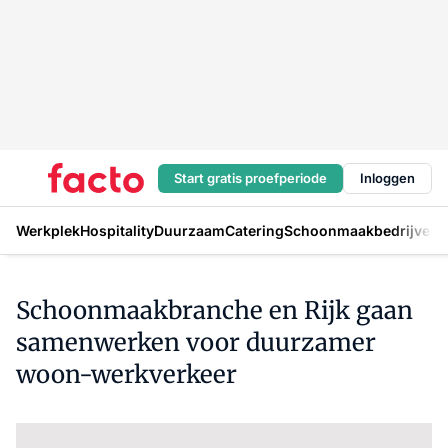
Start gratis proefperiode
Inloggen
Werkplek
Hospitality
Duurzaam
Catering
Schoonmaakbedrijven
H
Schoonmaakbranche en Rijk gaan
samenwerken voor duurzamer
woon-werkverkeer
Log in
om dit artikel te lezen.