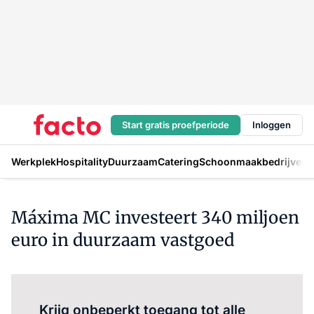
Start gratis proefperiode
Inloggen
Werkplek
Hospitality
Duurzaam
Catering
Schoonmaakbedrijven
H
Máxima MC investeert 340 miljoen
euro in duurzaam vastgoed
Log in
om dit artikel te lezen.
Krijg onbeperkt toegang tot alle