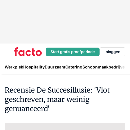
Start gratis proefperiode
Inloggen
Werkplek
Hospitality
Duurzaam
Catering
Schoonmaakbedrijven
H
Recensie De Succesillusie: 'Vlot
geschreven, maar weinig
genuanceerd'
Log in
om dit artikel te lezen.