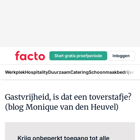
Start gratis proefperiode
Inloggen
Werkplek
Hospitality
Duurzaam
Catering
Schoonmaakbedrijven
H
Gastvrijheid, is dat een toverstafje?
(blog Monique van den Heuvel)
Log in
om dit artikel te lezen.
Krijg onbeperkt toegang tot alle