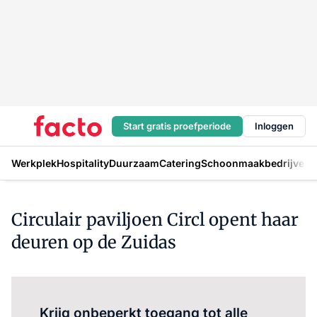
Start gratis proefperiode
Inloggen
Werkplek
Hospitality
Duurzaam
Catering
Schoonmaakbedrijven
H
Circulair paviljoen Circl opent haar
deuren op de Zuidas
Log in
om dit artikel te lezen.
Krijg onbeperkt toegang tot alle