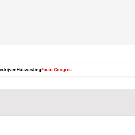
drijven
Huisvesting
Facto Congres