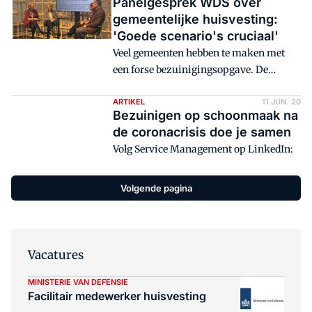
Panelgesprek WDS over
gemeentelijke huisvesting:
'Goede scenario's cruciaal'
Veel gemeenten hebben te maken met
een forse bezuinigingsopgave. De
werkplekstrategie komt daardoor onder
druk te staan. Drie adviseurs bij
ARTIKEL
11 JUN. 20
Bezuinigen op schoonmaak na
gemeenten vertellen over hun
de coronacrisis doe je samen
ervaringen op de Workspace Design
Volg Service Management op LinkedIn:
Show in Amsterdam. Facto was erbij en
doet verslag.
Volgende pagina
Vacatures
MINISTERIE VAN DEFENSIE
Facilitair medewerker huisvesting