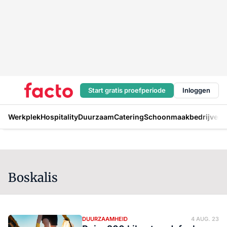
Start gratis proefperiode
Inloggen
Werkplek
Hospitality
Duurzaam
Catering
Schoonmaakbedrijven
H
Boskalis
DUURZAAMHEID
4 AUG. 23