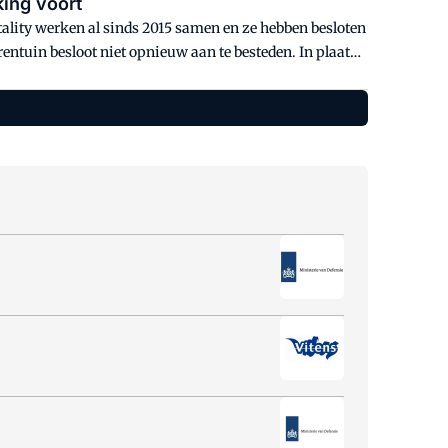
ing voort
lity werken al sinds 2015 samen en ze hebben besloten
erentuin besloot niet opnieuw aan te besteden. In plaats
r voor maar liefst twee jaar.