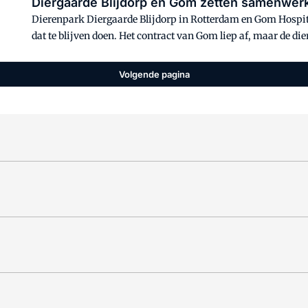
Diergaarde Blijdorp en Gom zetten samenwerk
Dierenpark Diergaarde Blijdorp in Rotterdam en Gom Hospita
dat te blijven doen. Het contract van Gom liep af, maar de di
daarvan verlengden ze het contract met de schoonmaakpartne
Volgende pagina