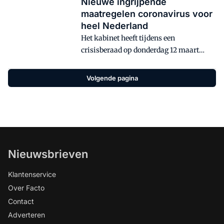
Nieuwe ingrijpende
maatregelen coronavirus voor
heel Nederland
Het kabinet heeft tijdens een
crisisberaad op donderdag 12 maart
besloten om een aantal ingrijpende
maatregelen af te kondigen voor het hele
Volgende pagina
land. Dit in verband met de snelle
verspreiding van het coronavirus.
Volgens het RIVM is de situatie in
Nederland "mogelijk aan het kantelen"
en hebben instanties "niet meer exact
grip op wat zich afspeelt". Volg Service
Nieuwsbrieven
Management op LinkedIn:
Klantenservice
Over Facto
Contact
Adverteren