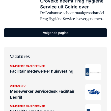
Groveko neemt Frag Hygiëne
Service uit Goirle over
De Brabantse schoonmaakgroothandel
Frag Hygiëne Service is overgenomen
door Groveko. Voormalig directeur en
eigenaar van Frag, Frans
Volgende pagina
Schwartzmans, blijft voorlopig als
adviseur aan de onderneming
verbonden.
Vacatures
MINISTERIE VAN DEFENSIE
Facilitair medewerker huisvesting
VITENS N.V.
Medewerker Servicedesk Facilitair
Bedrijf
MINISTERIE VAN DEFENSIE