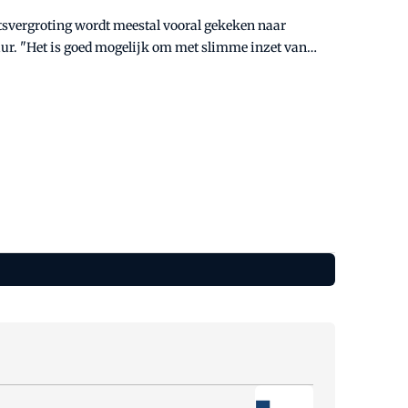
tsvergroting wordt meestal vooral gekeken naar
uur. "Het is goed mogelijk om met slimme inzet van
ergroten. En daarmee kan FM een belangrijke bijdrage
eren, directeur bij VitalFacts.