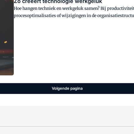
Zo creëert technologie werkgeluk
Hoe hangen techniek en werkgeluk samen? Bij productivitei
procesoptimalisaties of wijzigingen in de organisatiestruct
hard en soft services de tevredenheid van medewerkers te v
leveren aan een productievere werkomgeving", aldus Colin Cle
Volgende pagina