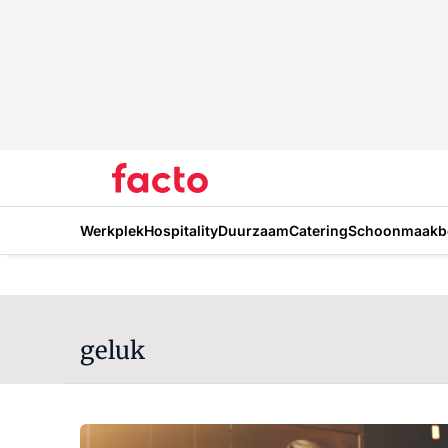
Werkplek
Hospitality
Duurzaam
Catering
Schoonmaakbe
geluk