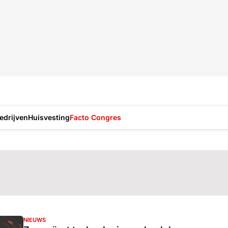
drijven
Huisvesting
Facto Congres
NIEUWS