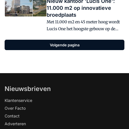
Nieuw kantoor 'Lucis One':
11.000 m2 op innovatieve
broedplaats
Met 11.000 m2 en 45 meter hoog wordt
Lucis One het hoogste gebouw op de
High Tech Campus in Eindhoven.
Najaar 2024 is de verwachte oplevering
Volgende pagina
van het eerste pand (totaal 7 panden) op
dit nieuwe stuk campusterrein, vlak
naast de A2.
Nieuwsbrieven
Klantenservice
Over Facto
Contact
Adverteren