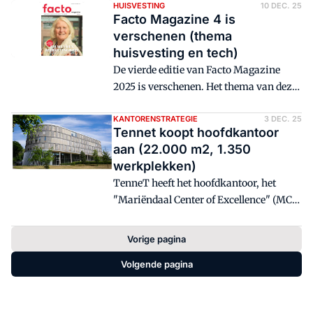
jaar worden verouderde gebouwen
HUISVESTING
10 DEC. 25
Facto Magazine 4 is
vervangen door nieuwe, met daarin
verschenen (thema
effectievere (zorg)functies en verbeterde
huisvesting en tech)
logistieke stromen. En dit alles met
De vierde editie van Facto Magazine
minder mankracht en minder vierkante
2025 is verschenen. Het thema van deze
meters.
uitgave is Huisvesting en tech.
KANTORENSTRATEGIE
3 DEC. 25
Tennet koopt hoofdkantoor
aan (22.000 m2, 1.350
werkplekken)
TenneT heeft het hoofdkantoor, het
"Mariëndaal Center of Excellence" (MCE)
in Arnhem aangekocht. De aankoop van
het hoofdkantoor (22.000 m2, 1.350
Vorige pagina
werkplekken) bevestigt de
Volgende pagina
campusstrategie van de landelijke
hoogspanningsnetbeheerder.