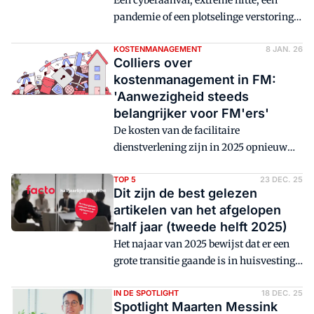
Een cyberaanval, extreme hitte, een
waar manager Facilitair Nathalie van
pandemie of een plotselinge verstoring
Woensel aan het roer staat.
in je gebouwtechniek: het zijn geen ver-
van-je-bed-scenario's meer, maar
KOSTENMANAGEMENT
8 JAN. 26
Colliers over
risico's die morgen waarheid kunnen
kostenmanagement in FM:
worden. 'Om businesscontinuïteit in
'Aanwezigheid steeds
organisaties te waarborgen moet facility
belangrijker voor FM'ers'
management samen met andere
De kosten van de facilitaire
afdelingen zoals HRM en ICT risico's
dienstverlening zijn in 2025 opnieuw
herkennen en scenario's ontwikkelen',
gestegen. En hoewel de stijging afvlakt
zegt Natalie Hofman, Business Unit
volgens de nieuwste NFC Index, zijn er
TOP 5
23 DEC. 25
Directeur bij HEYDAY Interim. 'Facility
Dit zijn de best gelezen
uitschieters in kosten voor beveiliging,
managers spelen daarin een steeds
artikelen van het afgelopen
schoonmaak en catering. Hoe gaan
crucialere rol.'
half jaar (tweede helft 2025)
FM'ers hiermee om?
Het najaar van 2025 bewijst dat er een
grote transitie gaande is in huisvesting
en werkplekconcepten. Lees het in de
top 5 best gelezen artikelen.
IN DE SPOTLIGHT
18 DEC. 25
Spotlight Maarten Messink