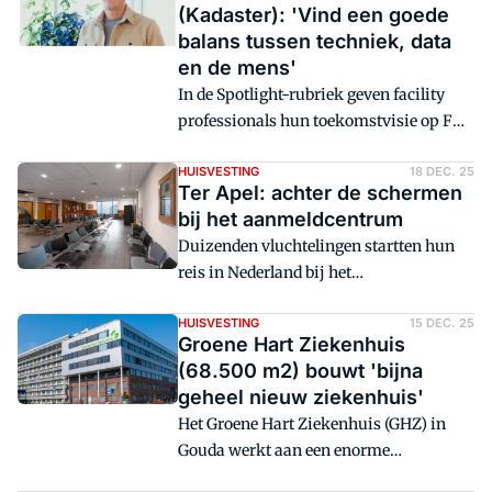
(Kadaster): 'Vind een goede
balans tussen techniek, data
en de mens'
In de Spotlight-rubriek geven facility
professionals hun toekomstvisie op FM,
delen ze verschillende ervaringen en
geven ze een kijkje in hun privéleven.
HUISVESTING
18 DEC. 25
Ter Apel: achter de schermen
Deze keer Maarten Messink, Teamleider
bij het aanmeldcentrum
Facilitaire Services bij Kadaster.
Duizenden vluchtelingen startten hun
reis in Nederland bij het
aanmeldcentrum in Ter Apel. De
facilitaire dienstverlening om dit proces
HUISVESTING
15 DEC. 25
Groene Hart Ziekenhuis
gaande te houden is niets minder dan
(68.500 m2) bouwt 'bijna
cruciaal, zeker tijdens een grootschalige
geheel nieuw ziekenhuis'
renovatie. Facto mocht langskomen
Het Groene Hart Ziekenhuis (GHZ) in
voor een uniek bezoek.
Gouda werkt aan een enorme
vervangingsopgave. Binnen nu en 14