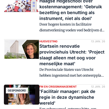
Haagse Hogeschool over
kostenmanagement: 'Gebruik
bezetting en benutting als
instrument, niet als doel'
Door hogere kosten in facilitaire
dienstverlening voelen veel bedrijven de
noodzaak te prioriteren. Dat betekent in
sommige gevallen uitstellen, afschalen
HUISVESTING
13 JAN. 26
Startsein renovatie
of zelfs een heroriëntatie van de
provinciehuis Utrecht: 'Project
werkplekstrategie.
slaagt alleen met oog voor
menselijke maat'
De Provinciale Staten van Utrecht
hebben ingestemd met het ontwerpplan
voor de renovatie en verduurzaming van
het provinciehuis. Met dat besluit komt
FM EN CRISISMANAGEMENT
12 JAN. 26
GESPONSORD
'Facilitair manager: pak de
de verantwoordelijkheid voor de
regie in deze dynamische
volgende fase te liggen bij de facilitaire
wereld'
organisatie van de Provincie Utrecht,